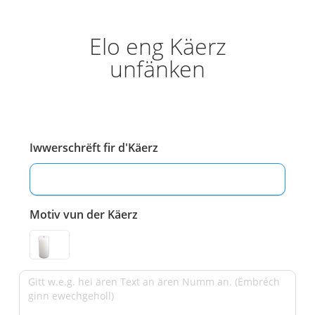
Elo eng Käerz
unfänken
Iwwerschrëft fir d'Käerz
Motiv vun der Käerz