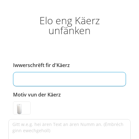
Elo eng Käerz
unfänken
Iwwerschrëft fir d'Käerz
Motiv vun der Käerz