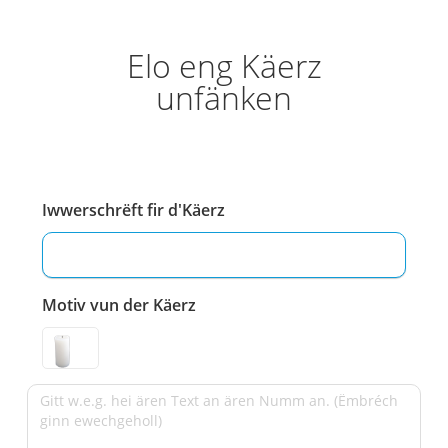
Elo eng Käerz
unfänken
Iwwerschrëft fir d'Käerz
Motiv vun der Käerz