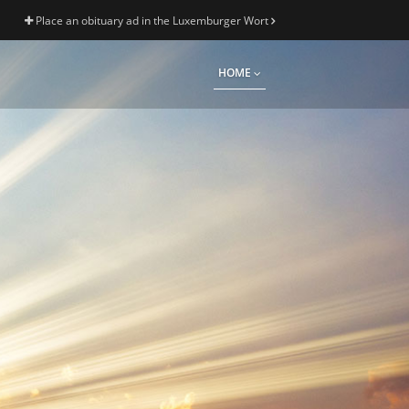
Place an obituary ad in the Luxemburger Wort
HOME