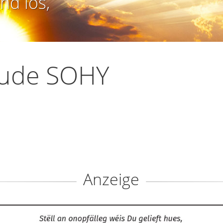
nd los,
aude SOHY
Anzeige