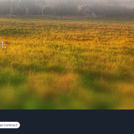
t,
w contract