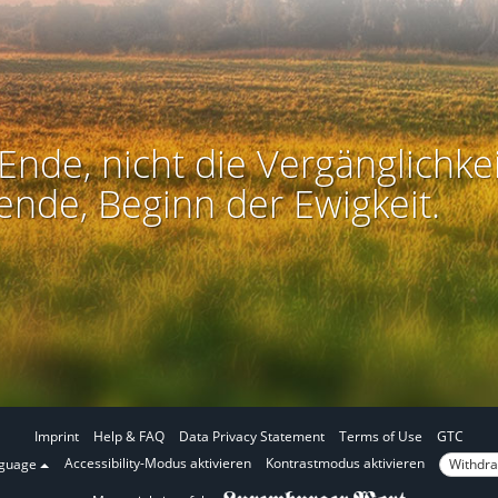
Ende, nicht die Vergänglichkei
ende, Beginn der Ewigkeit.
Imprint
Help & FAQ
Data Privacy Statement
Terms of Use
GTC
I
I
Accessibility-Modus aktivieren
Kontrastmodus aktivieren
Withdra
nguage
n
n