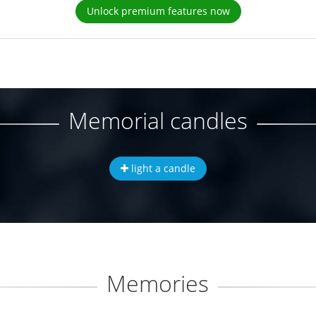
Unlock premium features now
Memorial candles
light a candle
Memories