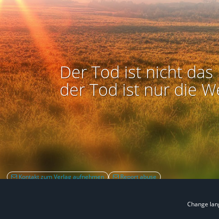
Der Tod ist nicht das 
der Tod ist nur die W
Kontakt zum Verlag aufnehmen
Report abuse
Change la