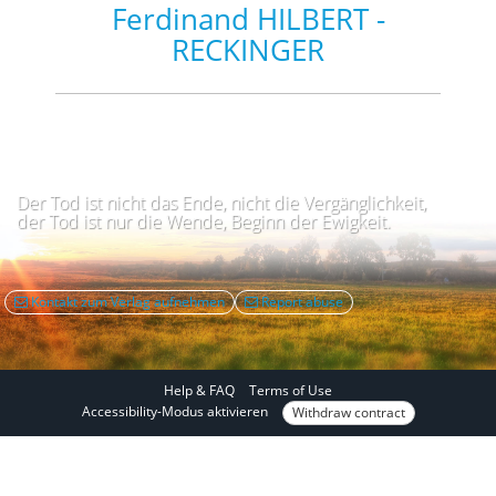
Ferdinand HILBERT -
RECKINGER
Der Tod ist nicht das Ende, nicht die Vergänglichkeit,
der Tod ist nur die Wende, Beginn der Ewigkeit.
Kontakt zum Verlag aufnehmen
Report abuse
Help & FAQ
Terms of Use
I
Accessibility-Modus aktivieren
Withdraw contract
n
a
c
c