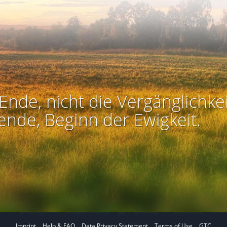
Ende, nicht die Vergänglichkei
ende, Beginn der Ewigkeit.
Imprint
Help & FAQ
Data Privacy Statement
Terms of Use
GTC