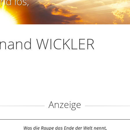
nd los,
rnand WICKLER
Anzeige