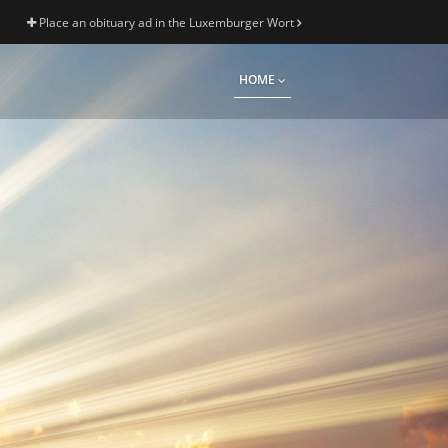
Place an obituary ad in the Luxemburger Wort
HOME