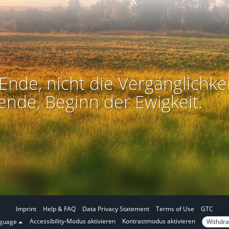
Ende, nicht die Vergänglichkei
ende, Beginn der Ewigkeit.
Imprint
Help & FAQ
Data Privacy Statement
Terms of Use
GTC
I
I
Accessibility-Modus aktivieren
Kontrastmodus aktivieren
Withdra
nguage