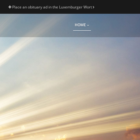
Place an obituary ad in the Luxemburger Wort
HOME