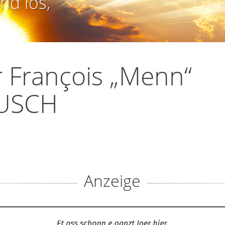
nd los,
 François „Menn“
USCH
Anzeige