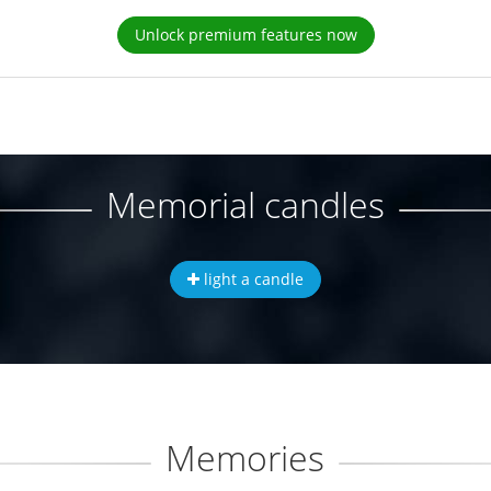
Unlock premium features now
Memorial candles
light a candle
Memories