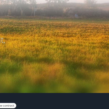
t,
w contract