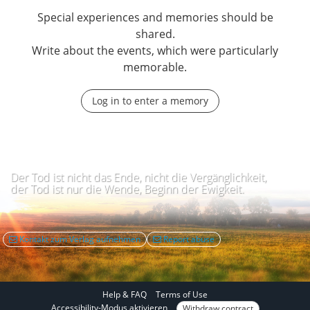
Special experiences and memories should be
shared.
Write about the events, which were particularly
memorable.
Log in to enter a memory
Der Tod ist nicht das Ende, nicht die Vergänglichkeit,
der Tod ist nur die Wende, Beginn der Ewigkeit.
Kontakt zum Verlag aufnehmen
Report abuse
Help & FAQ
Terms of Use
I
Accessibility-Modus aktivieren
Withdraw contract