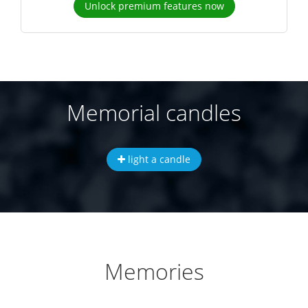
Unlock premium features now
Memorial candles
light a candle
Memories