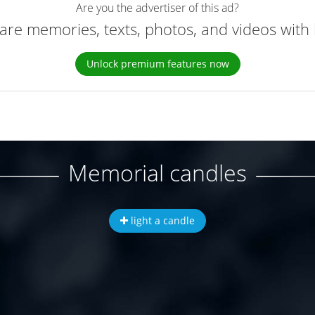
Are you the advertiser of this ad?
are memories, texts, photos, and videos with 
Unlock premium features now
Memorial candles
light a candle