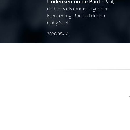
Undenken un de Paul
Paul,
du bleifs eis emmer a gudder
Erennerung. Rouh a Fridden
Gaby & Jeff
2026-05-14