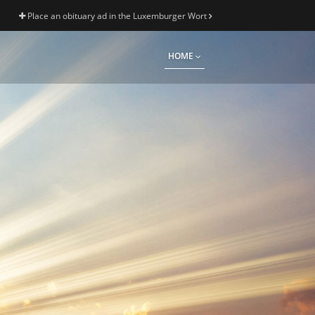
Place an obituary ad in the Luxemburger Wort
HOME