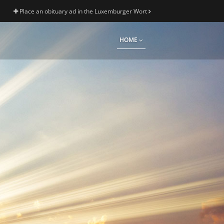
Place an obituary ad in the Luxemburger Wort
HOME