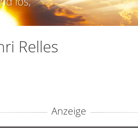
nd los,
ri Relles
Anzeige