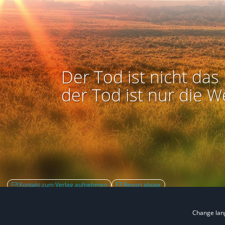
Der Tod ist nicht das 
der Tod ist nur die W
Kontakt zum Verlag aufnehmen
Report abuse
Change la