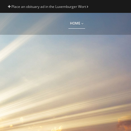
Place an obituary ad in the Luxemburger Wort
HOME