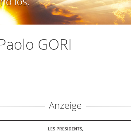
nd los,
Paolo GORI
Anzeige