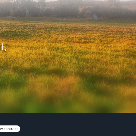
t,
w contract