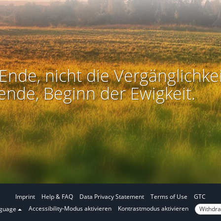
Ende, nicht die Vergänglichkei
ende, Beginn der Ewigkeit.
Imprint
Help & FAQ
Data Privacy Statement
Terms of Use
GTC
I
I
Accessibility-Modus aktivieren
Kontrastmodus aktivieren
Withdra
nguage
n
n