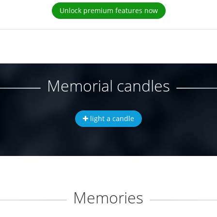
Unlock premium features now
Memorial candles
light a candle
Memories