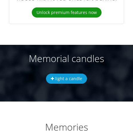
Unlock premium features now
Memorial candles
light a candle
Memories