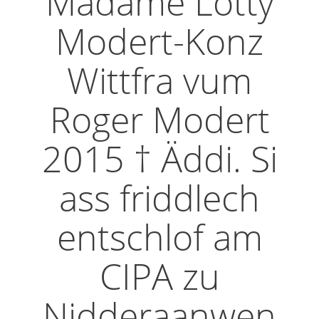
Madame Lotty
Modert-Konz
Wittfra vum
Roger Modert
2015 † Äddi. Si
ass friddlech
entschlof am
CIPA zu
Nidderaanwen