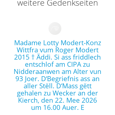
weitere Gedenkseiten
Madame Lotty Modert-Konz
Wittfra vum Roger Modert
2015 † Äddi. Si ass friddlech
entschlof am CIPA zu
Nidderaanwen am Alter vun
93 Joer. D‘Begriefnis ass an
aller Stëll. D‘Mass gëtt
gehalen zu Wecker an der
Kierch, den 22. Mee 2026
um 16.00 Auer. E