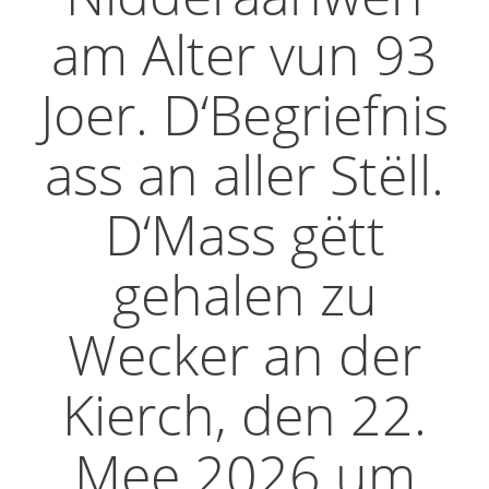
am Alter vun 93
Joer. D‘Begriefnis
ass an aller Stëll.
D‘Mass gëtt
gehalen zu
Wecker an der
Kierch, den 22.
Mee 2026 um