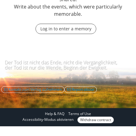
Write about the events, which were particularly
memorable.
Log in to enter a memory
Der Tod ist nicht das Ende, nicht die Vergänglichkeit,
der Tod ist nur die Wende, Beginn der Ewigkeit.
Kontakt zum Verlag aufnehmen
Report abuse
Help & FAQ
Terms of Use
I
Accessibility-Modus aktivieren
Withdraw contract
n
a
c