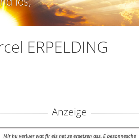
nd los,
rcel ERPELDING
Anzeige