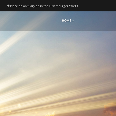
Place an obituary ad in the Luxemburger Wort
HOME