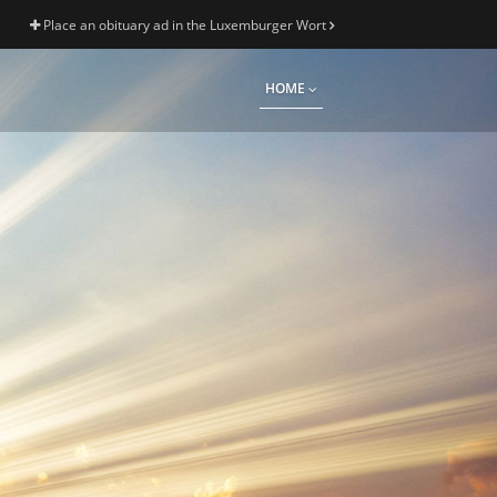
Place an obituary ad in the Luxemburger Wort
HOME