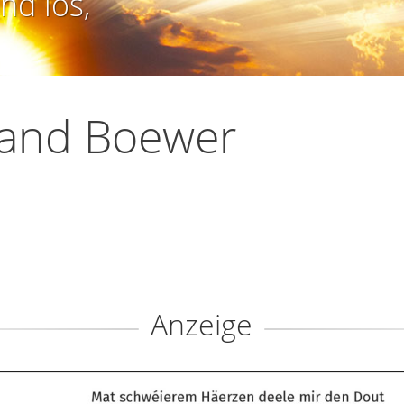
nd los,
land Boewer
Anzeige