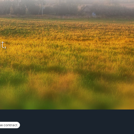
t,
w contract