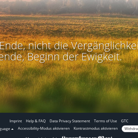
Ende, nicht die Vergänglichkei
ende, Beginn der Ewigkeit.
Imprint
Help & FAQ
Data Privacy Statement
Terms of Use
GTC
I
I
Accessibility-Modus aktivieren
Kontrastmodus aktivieren
Withdra
nguage
n
n