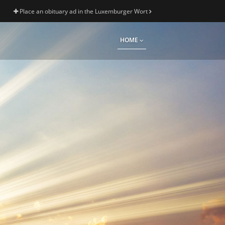
Place an obituary ad in the Luxemburger Wort
HOME