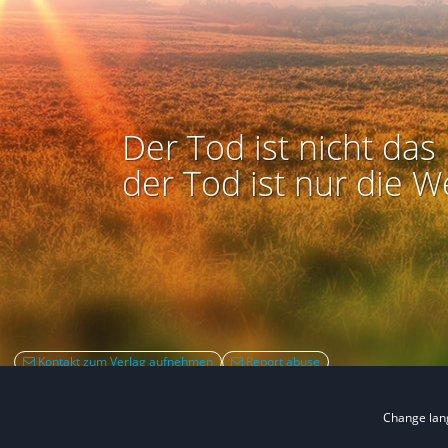
Der Tod ist nicht das 
der Tod ist nur die W
Kontakt zum Verlag aufnehmen
Report abuse
Change la