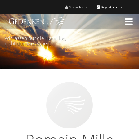
Anmelden
Registrieren
M
e
n
Wir lassen nur die Hand los,
ü
nicht den Menschen.