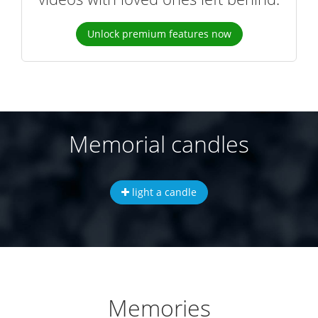
Unlock premium features now
Memorial candles
light a candle
Memories