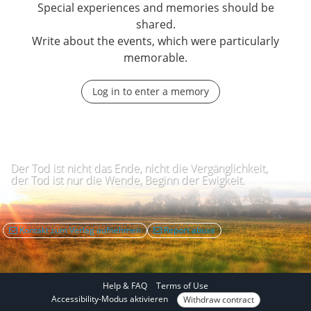
Special experiences and memories should be
shared.
Write about the events, which were particularly
memorable.
Log in to enter a memory
Der Tod ist nicht das Ende, nicht die Vergänglichkeit,
der Tod ist nur die Wende, Beginn der Ewigkeit.
Kontakt zum Verlag aufnehmen
Report abuse
Help & FAQ
Terms of Use
I
Accessibility-Modus aktivieren
Withdraw contract
n