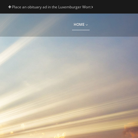
Place an obituary ad in the Luxemburger Wort
HOME