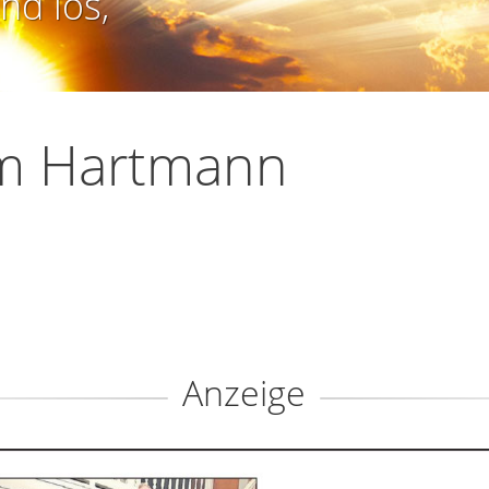
nd los,
m Hartmann
Anzeige