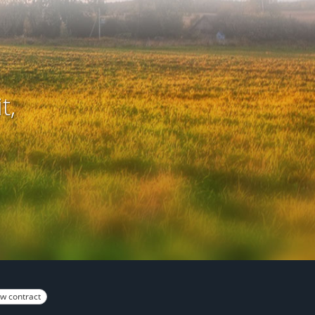
t,
w contract