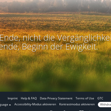
Ende, nicht die Vergänglichkei
ende, Beginn der Ewigkeit.
Imprint
Help & FAQ
Data Privacy Statement
Terms of Use
GTC
I
I
Accessibility-Modus aktivieren
Kontrastmodus aktivieren
Withdra
nguage
n
n