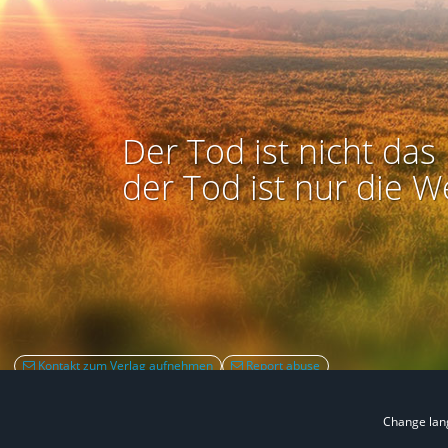
Der Tod ist nicht das 
der Tod ist nur die W
Kontakt zum Verlag aufnehmen
Report abuse
Change la