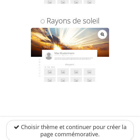
ö
f
f
n
Rayons de soleil
e
n
V
o
r
s
c
h
a
u
ö
f
f
n
e
n
Choisir thème et continuer pour créer la
page commémorative.