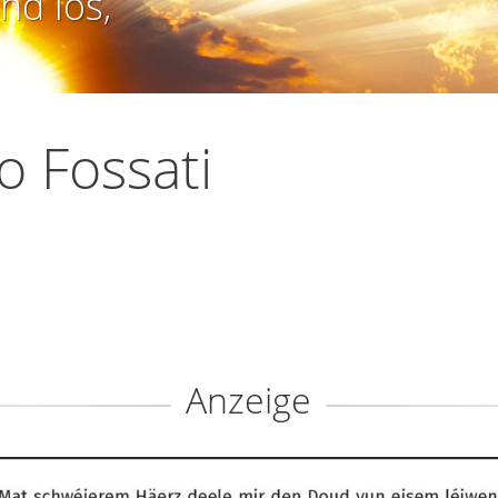
nd los,
o Fossati
Anzeige