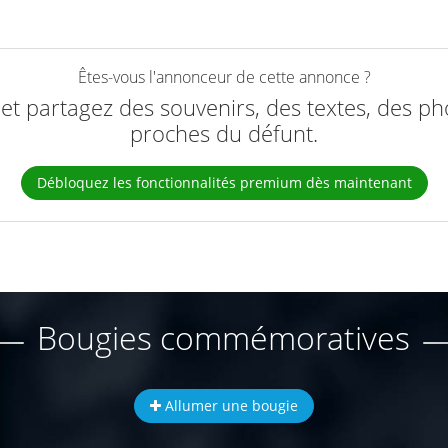
Êtes-vous l'annonceur de cette annonce ?
e et partagez des souvenirs, des textes, des ph
proches du défunt.
Débloquez les fonctionnalités premium dès maintenant
Bougies commémoratives
Allumer une bougie