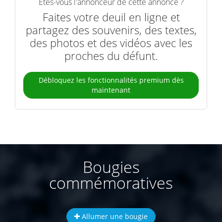
Êtes-vous l'annonceur de cette annonce ?
Faites votre deuil en ligne et
partagez des souvenirs, des textes,
des photos et des vidéos avec les
proches du défunt.
Débloquez les fonctionnalités premium dès
maintenant
Bougies
commémoratives
Allumer une bougie