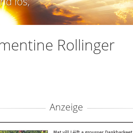
nd los,
mentine Rollinger
Anzeige