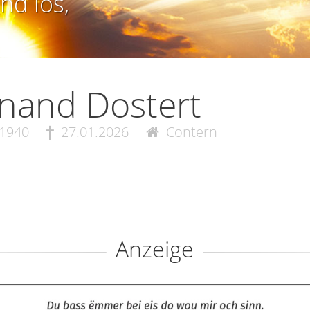
nd los,
nand Dostert
.1940
27.01.2026
Contern
Anzeige