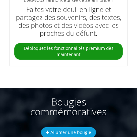
Êtes-vous l'annonceur de cette annonce ?
Faites votre deuil en ligne et
partagez des souvenirs, des textes,
des photos et des vidéos avec les
proches du défunt.
Débloquez les fonctionnalités premium dès
maintenant
Bougies
commémoratives
Allumer une bougie