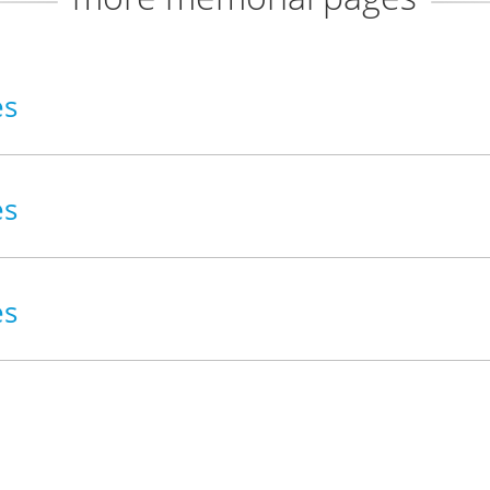
es
es
es