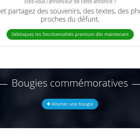
Êtes-vous l'annonceur de cette annonce ?
e et partagez des souvenirs, des textes, des ph
proches du défunt.
Débloquez les fonctionnalités premium dès maintenant
Bougies commémoratives
Allumer une bougie