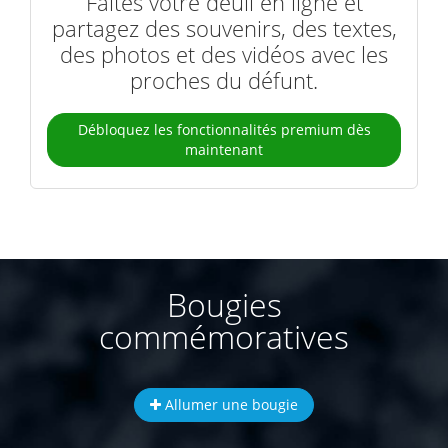
Faites votre deuil en ligne et
partagez des souvenirs, des textes,
des photos et des vidéos avec les
proches du défunt.
Débloquez les fonctionnalités premium dès
maintenant
Bougies
commémoratives
Allumer une bougie