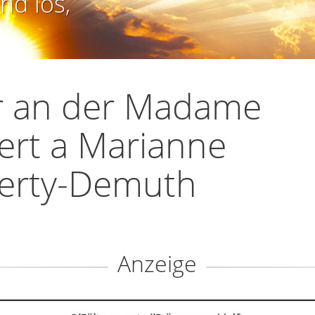
nd los,
r an der Madame
ert a Marianne
berty-Demuth
Anzeige