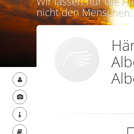
Wir lassen nur die Ha
nicht den Menschen.
Hä
Alb
Al