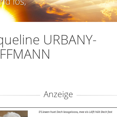
nd los,
queline URBANY-
FFMANN
Anzeige