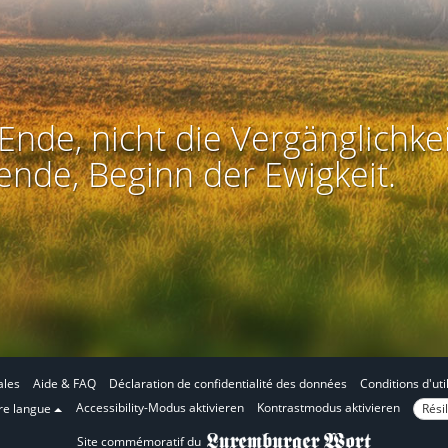
Ende, nicht die Vergänglichkei
ende, Beginn der Ewigkeit.
ales
Aide & FAQ
Déclaration de confidentialité des données
Conditions d'uti
E
E
Accessibility-Modus aktivieren
Kontrastmodus aktivieren
Résil
tre langue
n
n
Site commémoratif du