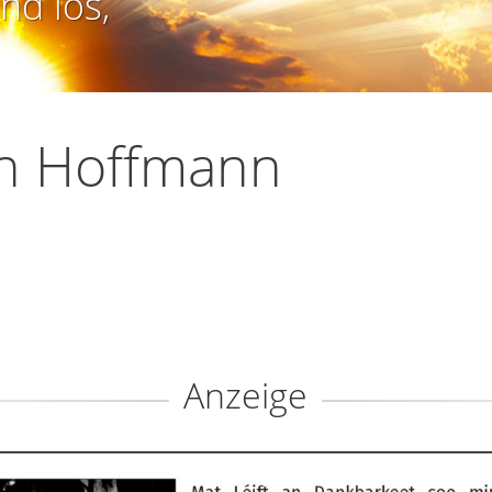
nd los,
an Hoffmann
Anzeige