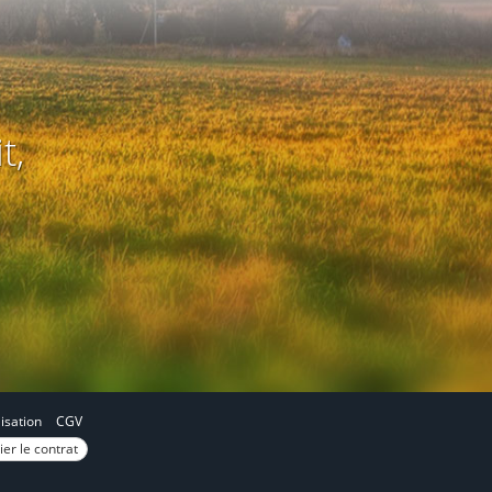
t,
lisation
CGV
ier le contrat