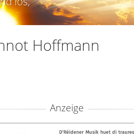
nd los,
annot Hoffmann
Anzeige