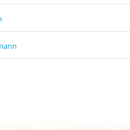
n
fmann