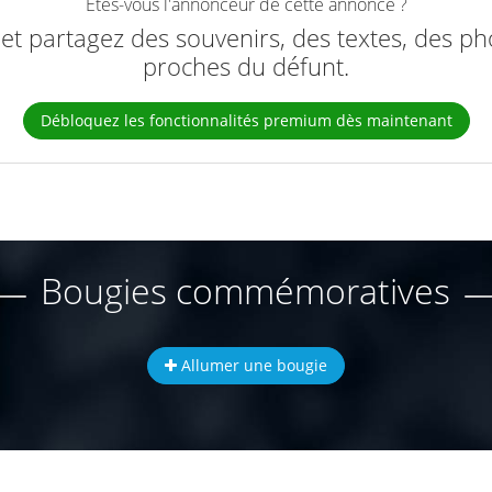
Êtes-vous l'annonceur de cette annonce ?
e et partagez des souvenirs, des textes, des ph
proches du défunt.
Débloquez les fonctionnalités premium dès maintenant
Bougies commémoratives
Allumer une bougie