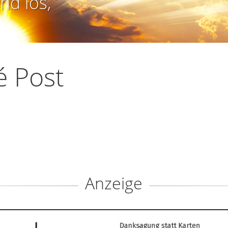
nd los,
é Post
Anzeige