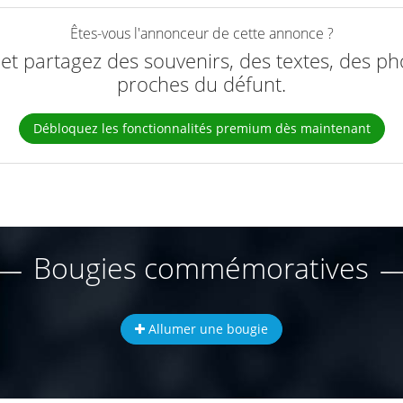
Êtes-vous l'annonceur de cette annonce ?
e et partagez des souvenirs, des textes, des ph
proches du défunt.
Débloquez les fonctionnalités premium dès maintenant
Bougies commémoratives
Allumer une bougie