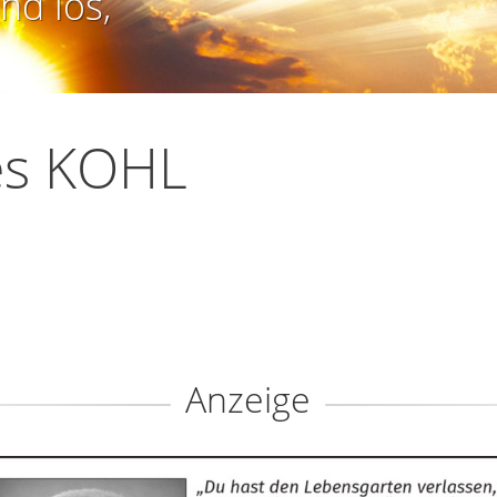
nd los,
es KOHL
Anzeige