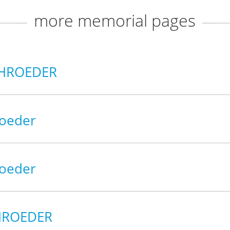
more memorial pages
CHROEDER
roeder
roeder
CHROEDER