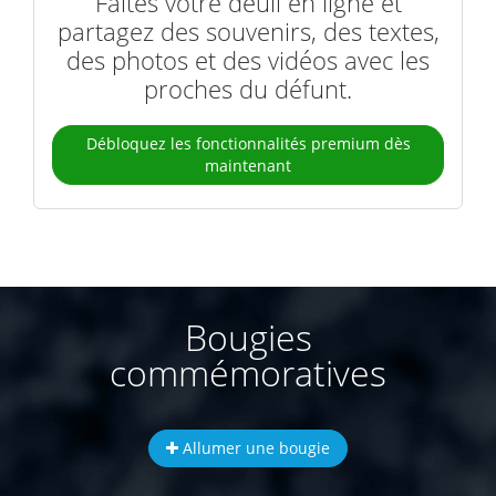
Faites votre deuil en ligne et
partagez des souvenirs, des textes,
des photos et des vidéos avec les
proches du défunt.
Débloquez les fonctionnalités premium dès
maintenant
Bougies
commémoratives
Allumer une bougie