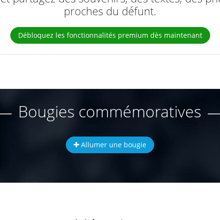
proches du défunt.
Débloquez les fonctionnalités premium dès maintenant
Bougies commémoratives
Allumer une bougie