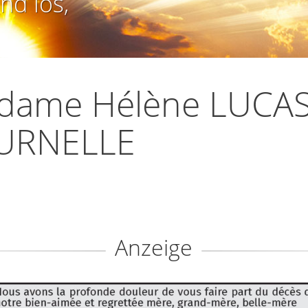
nd los,
dame Hélène LUCAS
URNELLE
Anzeige