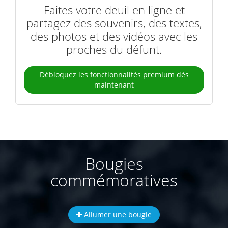
Faites votre deuil en ligne et
partagez des souvenirs, des textes,
des photos et des vidéos avec les
proches du défunt.
Débloquez les fonctionnalités premium dès
maintenant
Bougies
commémoratives
Allumer une bougie