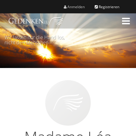
Anmelden
Registrieren
M
e
n
Wir lassen nur die Hand los,
ü
nicht den Menschen.