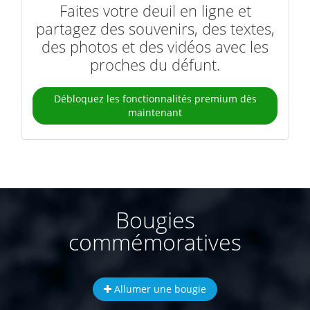
Faites votre deuil en ligne et
partagez des souvenirs, des textes,
des photos et des vidéos avec les
proches du défunt.
Débloquez les fonctionnalités premium dès
maintenant
Bougies
commémoratives
Allumer une bougie