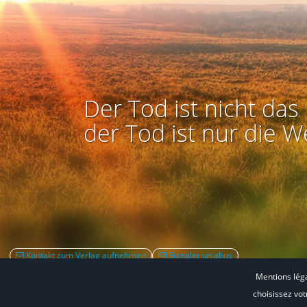
Der Tod ist nicht das 
der Tod ist nur die W
Kontakt zum Verlag aufnehmen
Signaler un abus
Mentions lég
choisissez vo