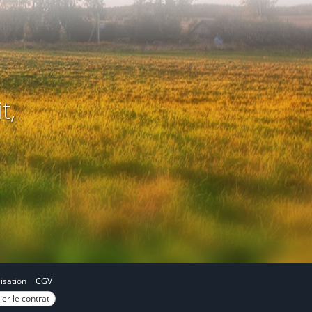
t,
lisation
CGV
ier le contrat