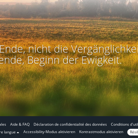
Ende, nicht die Vergänglichkei
ende, Beginn der Ewigkeit.
ales
Aide & FAQ
Déclaration de confidentialité des données
Conditions d'uti
E
E
Accessibility-Modus aktivieren
Kontrastmodus aktivieren
Résil
tre langue