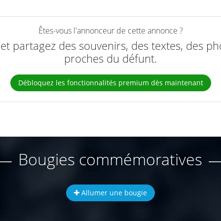
Êtes-vous l'annonceur de cette annonce ?
e et partagez des souvenirs, des textes, des ph
proches du défunt.
Débloquez les fonctionnalités premium dès maintenant
Bougies commémoratives
Allumer une bougie