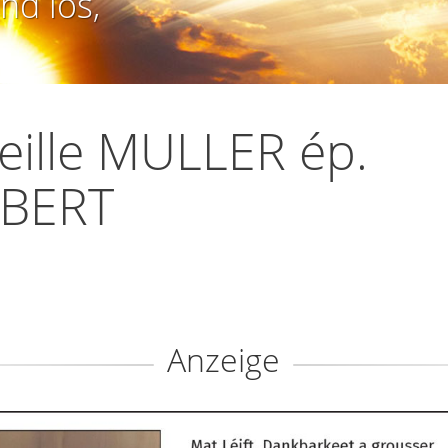
nd los,
eille MULLER ép.
LBERT
Anzeige