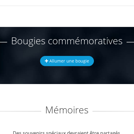
Bougies commémoratives
Allumer une bougie
Mémoires
Des souvenirs spéciaux devraient être partagés.