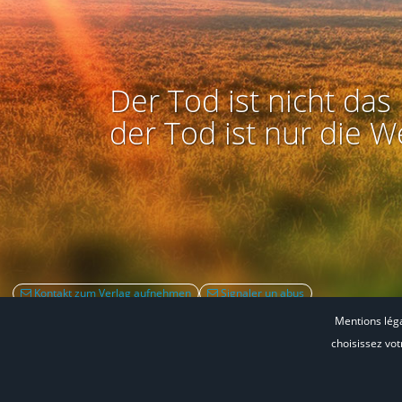
Der Tod ist nicht das 
der Tod ist nur die W
Kontakt zum Verlag aufnehmen
Signaler un abus
Mentions lég
choisissez vo