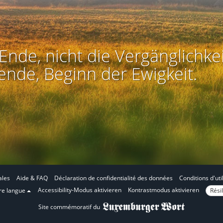
Ende, nicht die Vergänglichkei
ende, Beginn der Ewigkeit.
ales
Aide & FAQ
Déclaration de confidentialité des données
Conditions d'uti
E
E
Accessibility-Modus aktivieren
Kontrastmodus aktivieren
Résil
tre langue
n
n
Site commémoratif du
m
m