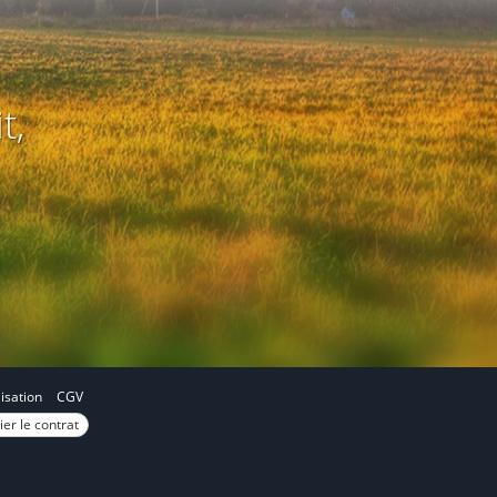
t,
lisation
CGV
ier le contrat