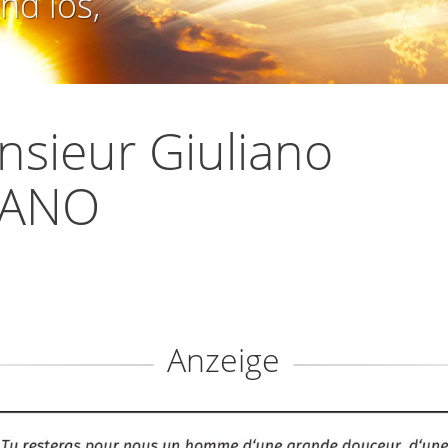
nd los,
sieur Giuliano
IANO
Anzeige