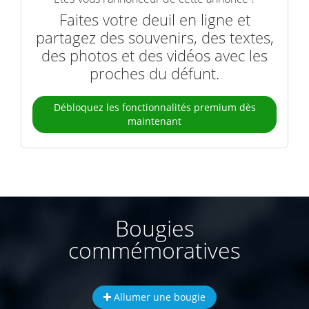
Faites votre deuil en ligne et
partagez des souvenirs, des textes,
des photos et des vidéos avec les
proches du défunt.
Débloquez les fonctionnalités premium dès
maintenant
Bougies
commémoratives
Allumer une bougie