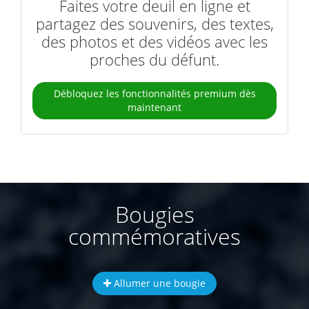
Faites votre deuil en ligne et
partagez des souvenirs, des textes,
des photos et des vidéos avec les
proches du défunt.
Débloquez les fonctionnalités premium dès
maintenant
Bougies
commémoratives
Allumer une bougie