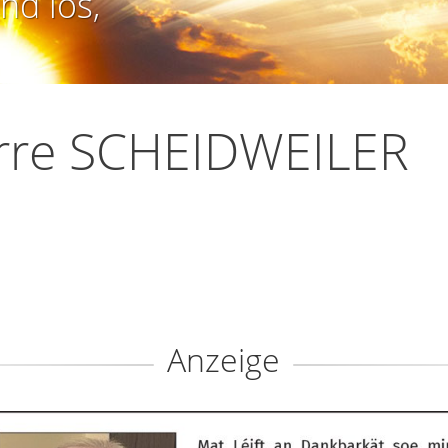
nd los,
erre SCHEIDWEILER
Anzeige