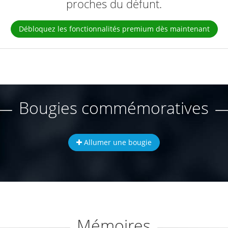
proches du défunt.
Débloquez les fonctionnalités premium dès maintenant
Bougies commémoratives
Allumer une bougie
Mémoires